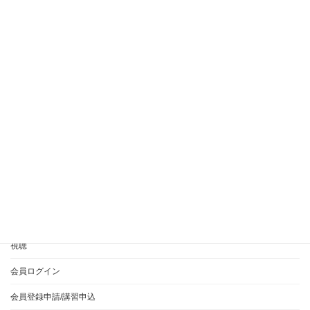
ワインディング、サイド
ワインディング、フロント、巻き方
ワインディング、下巻き、抜ける
ワインディング、右フロント、巻き方
ワインディング、採点、減点
国家試験 実技 カット
国家試験 衛生
学校別手順
左利き オールウェーブ
左利き、カット
左利き、ブロッキング、カット
減点、ウェーブ、カール、バランス
美容師実技試験、オールウェーブ、リッジ
衛生、準備時間、顔面ふき取り作業
衛生管理
音声投稿
HOME
365EVERYとは？
ご利用方法について
視聴
会員ログイン
会員登録申請/講習申込