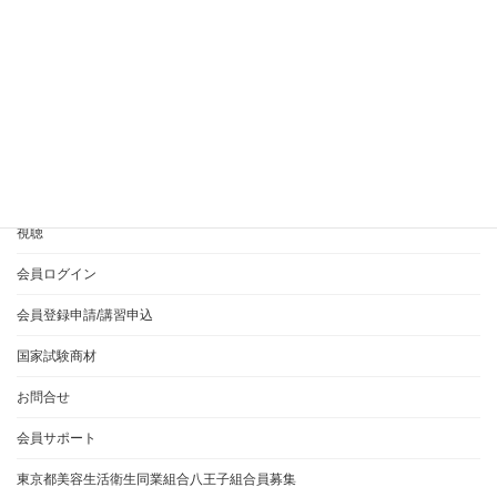
美容師実技試験、オールウェーブ、リッジ
衛生、準備時間、顔面ふき取り作業
衛生管理
音声投稿
HOME
365EVERYとは？
ご利用方法について
視聴
会員ログイン
会員登録申請/講習申込
国家試験商材
お問合せ
会員サポート
東京都美容生活衛生同業組合八王子組合員募集