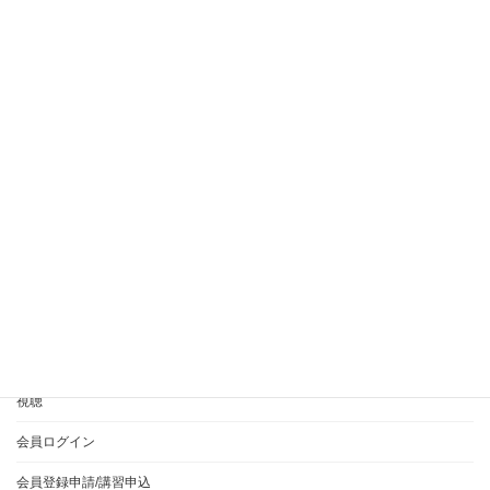
ワインディング、サイド
ワインディング、フロント、巻き方
ワインディング、下巻き、抜ける
ワインディング、右フロント、巻き方
ワインディング、採点、減点
国家試験 実技 カット
国家試験 衛生
学校別手順
左利き オールウェーブ
左利き、カット
左利き、ブロッキング、カット
減点、ウェーブ、カール、バランス
美容師実技試験、オールウェーブ、リッジ
衛生、準備時間、顔面ふき取り作業
衛生管理
音声投稿
HOME
365EVERYとは？
ご利用方法について
視聴
会員ログイン
会員登録申請/講習申込