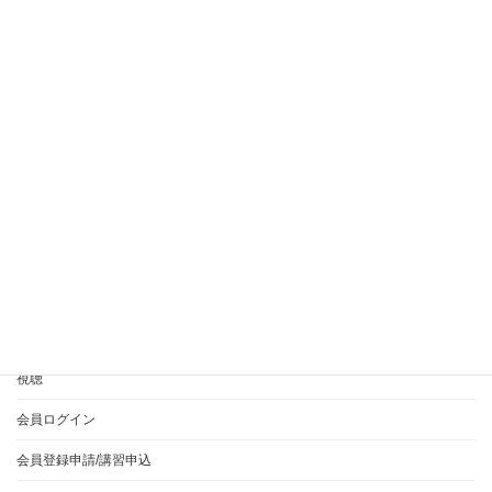
ワインディング、下巻き、抜ける
ワインディング、右フロント、巻き方
ワインディング、採点、減点
国家試験 実技 カット
国家試験 衛生
学校別手順
左利き オールウェーブ
左利き、カット
左利き、ブロッキング、カット
減点、ウェーブ、カール、バランス
美容師実技試験、オールウェーブ、リッジ
衛生、準備時間、顔面ふき取り作業
衛生管理
音声投稿
HOME
365EVERYとは？
ご利用方法について
視聴
会員ログイン
会員登録申請/講習申込