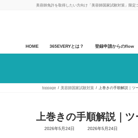
コ
ナ
美容師免許を取得したい方向け「美容師国家試験対策」限定
ン
ビ
テ
ゲ
ン
ー
ツ
シ
へ
ョ
ス
ン
HOME
365EVERYとは？
登録申請からのflow
キ
に
ッ
移
プ
動
toppage
美容師国家試験対策
上巻きの手順解説｜ツ
上巻きの手順解説｜ツ
最
2026年5月24日
2026年5月24日
終