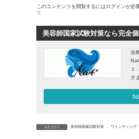
更
このコンテンツを閲覧するにはログインが必
新
日
て
時
:
美容師国家試験対策なら完全個別
合
N
１
さ
N
美容師国家試験対策
、
ワインディング
カテゴリー