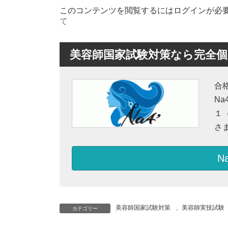
更
このコンテンツを閲覧するにはログインが必
新
日
て
時
:
美容師国家試験対策なら完全個別
合
N
１
さ
N
美容師国家試験対策
、
美容師実技試験
カテゴリー