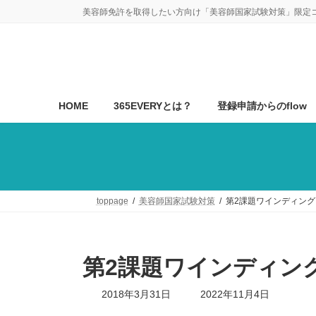
コ
ナ
美容師免許を取得したい方向け「美容師国家試験対策」限定
ン
ビ
テ
ゲ
ン
ー
ツ
シ
へ
ョ
ス
ン
HOME
365EVERYとは？
登録申請からのflow
キ
に
ッ
移
プ
動
toppage
美容師国家試験対策
第2課題ワインディング
第2課題ワインディン
最
2018年3月31日
2022年11月4日
終