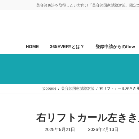
コ
ナ
美容師免許を取得したい方向け「美容師国家試験対策」限定
ン
ビ
テ
ゲ
ン
ー
ツ
シ
へ
ョ
ス
ン
HOME
365EVERYとは？
登録申請からのflow
キ
に
ッ
移
プ
動
toppage
美容師国家試験対策
右リフトカール左きき用
右リフトカール左きき
最
2025年5月21日
2026年2月13日
終