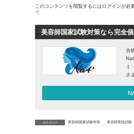
更
このコンテンツを閲覧するにはログインが必
新
日
て
時
:
美容師国家試験対策なら完全個別
合
N
１
さ
N
美容師国家試験対策
、
美容師実技試験
カテゴリー