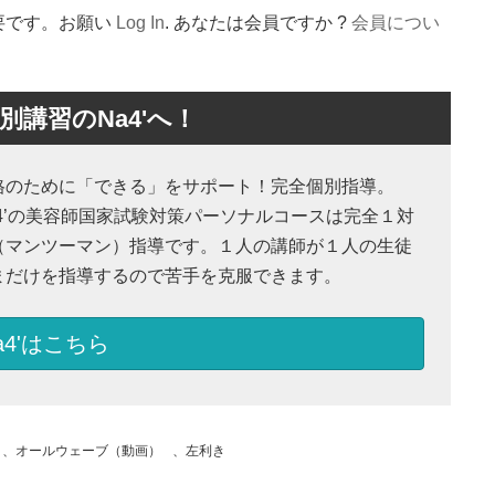
要です。お願い
Log In
. あなたは会員ですか ?
会員につい
講習のNa4'へ！
格のために「できる」をサポート！完全個別指導。
a4’の美容師国家試験対策パーソナルコースは完全１対
（マンツーマン）指導です。１人の講師が１人の生徒
まだけを指導するので苦手を克服できます。
a4'はこちら
、
オールウェーブ（動画）
、
左利き