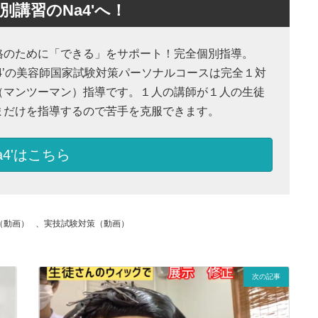
講習のNa4'へ！
格のために「できる」をサポート！完全個別指導。
a4’の美容師国家試験対策パーソナルコースは完全１対
（マンツーマン）指導です。１人の講師が１人の生徒
まだけを指導するので苦手を克服できます。
a4'はこちら
（動画）
、
実技試験対策（動画）
次の記事