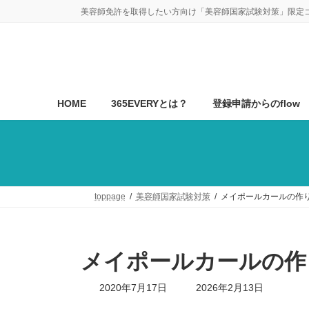
コ
ナ
美容師免許を取得したい方向け「美容師国家試験対策」限定
ン
ビ
テ
ゲ
ン
ー
ツ
シ
へ
ョ
ス
ン
HOME
365EVERYとは？
登録申請からのflow
キ
に
ッ
移
プ
動
toppage
美容師国家試験対策
メイポールカールの作
メイポールカールの作
最
2020年7月17日
2026年2月13日
終