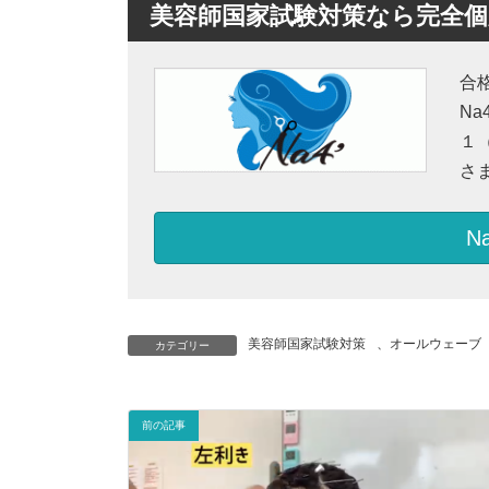
美容師国家試験対策なら完全個別
合
N
１
さ
N
美容師国家試験対策
、
オールウェーブ
カテゴリー
前の記事