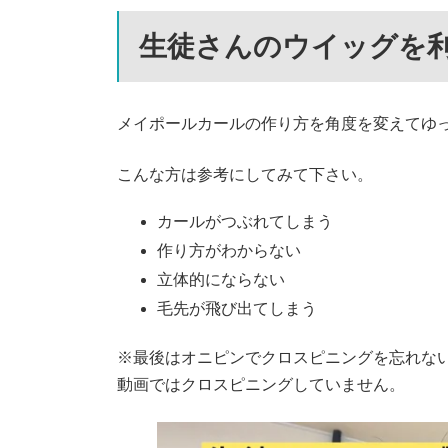
更
新
生徒さんのウイッグを
日
時
:
メイポールカールの作り方を角度を変えてゆ
こんな方は参考にしてみて下さい。
カールがつぶれてしまう
作り方がわからない
立体的にならない
毛先が飛び出てしまう
※最後はオニピンでクロスピニングを忘れな
動画ではクロスピニングしていません。